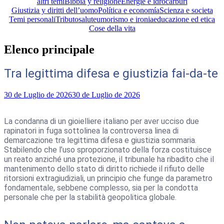
altri temi
Bibbia y religione
Energie e idrocarburi
Giustizia y diritti dell’uomo
Política e economía
Scienza e societa
Temi personali
Tributo
salute
umorismo e ironia
educazione ed etica
Cose della vita
Elenco principale
Tra legittima difesa e giustizia fai-da-te
30 de Luglio de 2026
30 de Luglio de 2026
La condanna di un gioielliere italiano per aver ucciso due
rapinatori in fuga sottolinea la controversa linea di
demarcazione tra legittima difesa e giustizia sommaria.
Stabilendo che l’uso sproporzionato della forza costituisce
un reato anziché una protezione, il tribunale ha ribadito che il
mantenimento dello stato di diritto richiede il rifiuto delle
ritorsioni extragiudiziali, un principio che funge da parametro
fondamentale, sebbene complesso, sia per la condotta
personale che per la stabilità geopolitica globale.