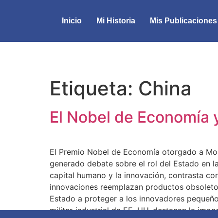
Inicio
Mi Historia
Mis Publicaciones
Etiqueta:
China
El Nobel de Economía y
El Premio Nobel de Economía otorgado a Mokyr
generado debate sobre el rol del Estado en l
capital humano y la innovación, contrasta co
innovaciones reemplazan productos obsoletos,
Estado a proteger a los innovadores pequeños
militar-industrial de EE. UU. destacan la impo