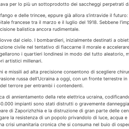
estava per lo più un sottoprodotto dei saccheggi perpetrati dai
ngo e delle trincee, eppure già allora s’intravide il futuro:
tale francese tra il marzo e il luglio del 1918. Sebbene l’im
cisione balistica ancora rudimentale.
iovve dal cielo. I bombardieri, inizialmente destinati a obiet
one civile nel tentativo di fiaccarne il morale e accelerare l
ellarono i quartieri londinesi in modo del tutto aleatorio, m
i artistici millenari.
i e missili ad alta precisione consentono di scegliere chiru
invasione russa dell’Ucraina a oggi, con un fronte terrestre in
el terrore per entrambi i contendenti.
 di annientamento della rete elettrica ucraina, codificand
 60.000 impianti sono stati distrutti o gravemente danneggiat
eare di Zaporizhzhia e la distruzione di gran parte delle cent
are la resistenza di un popolo privandolo di luce, acqua e ca
una crisi umanitaria cronica che si consuma nel buio di osped