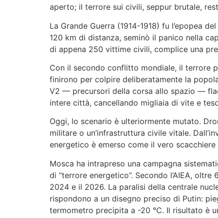
aperto; il terrore sui civili, seppur brutale, r
La Grande Guerra (1914-1918) fu l’epopea del fa
120 km di distanza, seminò il panico nella capi
di appena 250 vittime civili, complice una pre
Con il secondo conflitto mondiale, il terrore p
finirono per colpire deliberatamente la popolazi
V2 — precursori della corsa allo spazio — flag
intere città, cancellando migliaia di vite e tesor
Oggi, lo scenario è ulteriormente mutato. Dron
militare o un’infrastruttura civile vitale. Dall’
energetico è emerso come il vero scacchiere d
Mosca ha intrapreso una campagna sistematica
di “terrore energetico”. Secondo l’AIEA, oltre
2024 e il 2026. La paralisi della centrale nucl
rispondono a un disegno preciso di Putin: pieg
termometro precipita a -20 °C. Il risultato è 