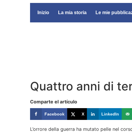
Inizio
La mia storia
Le mie pubblica
Quattro anni di te
Comparte el artículo
Facebook
X
LinkedIn
L’orrore della guerra ha mutato pelle nel corso