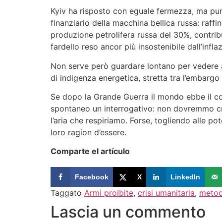
Kyiv ha risposto con eguale fermezza, ma punt
finanziario della macchina bellica russa: raffin
produzione petrolifera russa del 30%, contribu
fardello reso ancor più insostenibile dall’infl
Non serve però guardare lontano per vedere a
di indigenza energetica, stretta tra l’embargo 
Se dopo la Grande Guerra il mondo ebbe il cora
spontaneo un interrogativo: non dovremmo crim
l’aria che respiriamo. Forse, togliendo alle po
loro ragion d’essere.
Comparte el artículo
Facebook
X
LinkedIn
Taggato
Armi proibite
,
crisi umanitaria
,
metod
Lascia un commento