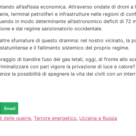
ando all’asfissia economica. Attraverso ondate di droni a lu
erie, terminal petroliferi e infrastrutture nelle regioni di c
endo in modo determinante all’astronomico deficit di 72 mil
azione e dal regime sanzionatorio occidentale.
ltre sfumature di questo dramma: nel nostro vicinato, la p
statunitense e il fallimento sistemico del proprio regime.
ggio di bandire l’uso dei gas letali, oggi, di fronte allo s
inalizzare con pari vigore la privazione di luce e calore? 
tenze la possibilità di spegnere la vita dei civili con un inte
Email
i delle guerre
,
Terrore energetico
,
Ucraina e Russia