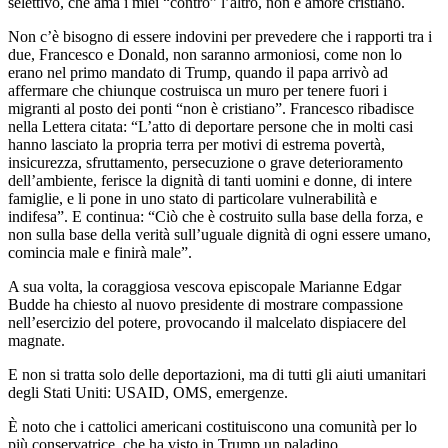
selettivo, che ama i miei “contro” l’altro, non è amore cristiano.
Non c’è bisogno di essere indovini per prevedere che i rapporti tra i
due, Francesco e Donald, non saranno armoniosi, come non lo
erano nel primo mandato di Trump, quando il papa arrivò ad
affermare che chiunque costruisca un muro per tenere fuori i
migranti al posto dei ponti “non è cristiano”. Francesco ribadisce
nella Lettera citata: “L’atto di deportare persone che in molti casi
hanno lasciato la propria terra per motivi di estrema povertà,
insicurezza, sfruttamento, persecuzione o grave deterioramento
dell’ambiente, ferisce la dignità di tanti uomini e donne, di intere
famiglie, e li pone in uno stato di particolare vulnerabilità e
indifesa”. E continua: “Ciò che è costruito sulla base della forza, e
non sulla base della verità sull’uguale dignità di ogni essere umano,
comincia male e finirà male”.
A sua volta, la coraggiosa vescova episcopale Marianne Edgar
Budde ha chiesto al nuovo presidente di mostrare compassione
nell’esercizio del potere, provocando il malcelato dispiacere del
magnate.
E non si tratta solo delle deportazioni, ma di tutti gli aiuti umanitari
degli Stati Uniti: USAID, OMS, emergenze.
È noto che i cattolici americani costituiscono una comunità per lo
più conservatrice, che ha visto in Trump un paladino