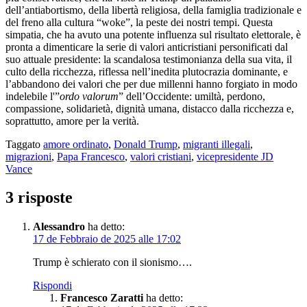
dell’antiabortismo, della libertà religiosa, della famiglia tradizionale e
del freno alla cultura “woke”, la peste dei nostri tempi. Questa
simpatia, che ha avuto una potente influenza sul risultato elettorale, è
pronta a dimenticare la serie di valori anticristiani personificati dal
suo attuale presidente: la scandalosa testimonianza della sua vita, il
culto della ricchezza, riflessa nell’inedita plutocrazia dominante, e
l’abbandono dei valori che per due millenni hanno forgiato in modo
indelebile l'”
ordo valorum
” dell’Occidente: umiltà, perdono,
compassione, solidarietà, dignità umana, distacco dalla ricchezza e,
soprattutto, amore per la verità.
Taggato
amore ordinato
,
Donald Trump
,
migranti illegali
,
migrazioni
,
Papa Francesco
,
valori cristiani
,
vicepresidente JD
Vance
3 risposte
Alessandro
ha detto:
17 de Febbraio de 2025 alle 17:02
Trump è schierato con il sionismo….
Rispondi
Francesco Zaratti
ha detto: