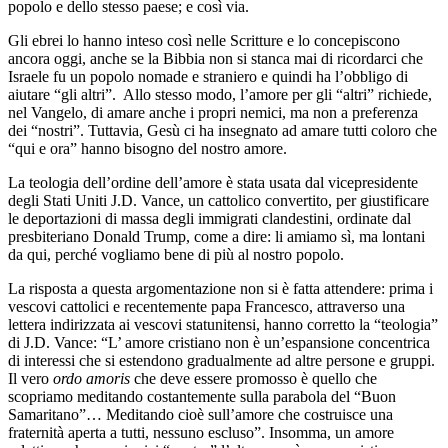
popolo e dello stesso paese; e così via.
Gli ebrei lo hanno inteso così nelle Scritture e lo concepiscono
ancora oggi, anche se la Bibbia non si stanca mai di ricordarci che
Israele fu un popolo nomade e straniero e quindi ha l’obbligo di
aiutare “gli altri”. Allo stesso modo, l’amore per gli “altri” richiede,
nel Vangelo, di amare anche i propri nemici, ma non a preferenza
dei “nostri”. Tuttavia, Gesù ci ha insegnato ad amare tutti coloro che
“qui e ora” hanno bisogno del nostro amore.
La teologia dell’ordine dell’amore è stata usata dal vicepresidente
degli Stati Uniti J.D. Vance, un cattolico convertito, per giustificare
le deportazioni di massa degli immigrati clandestini, ordinate dal
presbiteriano Donald Trump, come a dire: li amiamo sì, ma lontani
da qui, perché vogliamo bene di più al nostro popolo.
La risposta a questa argomentazione non si è fatta attendere: prima i
vescovi cattolici e recentemente papa Francesco, attraverso una
lettera indirizzata ai vescovi statunitensi, hanno corretto la “teologia”
di J.D. Vance: “L’ amore cristiano non è un’espansione concentrica
di interessi che si estendono gradualmente ad altre persone e gruppi.
Il vero
ordo amoris
che deve essere promosso è quello che
scopriamo meditando costantemente sulla parabola del “Buon
Samaritano”… Meditando cioè sull’amore che costruisce una
fraternità aperta a tutti, nessuno escluso”. Insomma, un amore