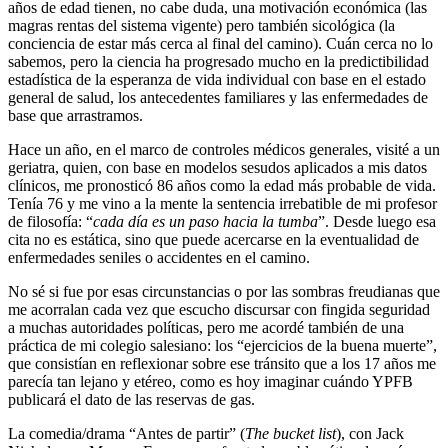
años de edad tienen, no cabe duda, una motivación económica (las
magras rentas del sistema vigente) pero también sicológica (la
conciencia de estar más cerca al final del camino). Cuán cerca no lo
sabemos, pero la ciencia ha progresado mucho en la predictibilidad
estadística de la esperanza de vida individual con base en el estado
general de salud, los antecedentes familiares y las enfermedades de
base que arrastramos.
Hace un año, en el marco de controles médicos generales, visité a un
geriatra, quien, con base en modelos sesudos aplicados a mis datos
clínicos, me pronosticó 86 años como la edad más probable de vida.
Tenía 76 y me vino a la mente la sentencia irrebatible de mi profesor
de filosofía: “
cada día es un paso hacia la tumba
”. Desde luego esa
cita no es estática, sino que puede acercarse en la eventualidad de
enfermedades seniles o accidentes en el camino.
No sé si fue por esas circunstancias o por las sombras freudianas que
me acorralan cada vez que escucho discursar con fingida seguridad
a muchas autoridades políticas, pero me acordé también de una
práctica de mi colegio salesiano: los “ejercicios de la buena muerte”,
que consistían en reflexionar sobre ese tránsito que a los 17 años me
parecía tan lejano y etéreo, como es hoy imaginar cuándo YPFB
publicará el dato de las reservas de gas.
La comedia/drama “Antes de partir” (
The bucket list
), con Jack