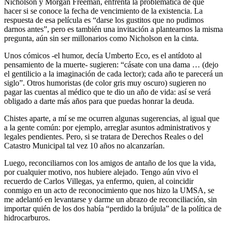
Nicholson y Morgan Freeman, enfrenta la problemática de qué
hacer si se conoce la fecha de vencimiento de la existencia. La
respuesta de esa película es “darse los gustitos que no pudimos
darnos antes”, pero es también una invitación a plantearnos la misma
pregunta, aún sin ser millonarios como Nicholson en la cinta.
Unos cómicos -el humor, decía Umberto Eco, es el antídoto al
pensamiento de la muerte- sugieren: “cásate con una dama … (dejo
el gentilicio a la imaginación de cada lector); cada año te parecerá un
siglo”. Otros humoristas (de color gris muy oscuro) sugieren no
pagar las cuentas al médico que te dio un año de vida: así se verá
obligado a darte más años para que puedas honrar la deuda.
Chistes aparte, a mí se me ocurren algunas sugerencias, al igual que
a la gente común: por ejemplo, arreglar asuntos administrativos y
legales pendientes. Pero, si se tratara de Derechos Reales o del
Catastro Municipal tal vez 10 años no alcanzarían.
Luego, reconciliarnos con los amigos de antaño de los que la vida,
por cualquier motivo, nos hubiere alejado. Tengo aún vivo el
recuerdo de Carlos Villegas, ya enfermo, quien, al coincidir
conmigo en un acto de reconocimiento que nos hizo la UMSA, se
me adelantó en levantarse y darme un abrazo de reconciliación, sin
importar quién de los dos había “perdido la brújula” de la política de
hidrocarburos.