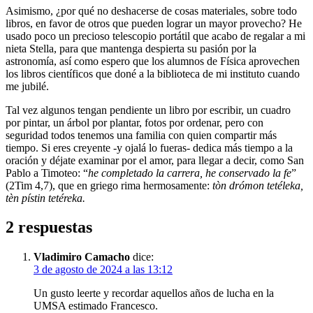
Asimismo, ¿por qué no deshacerse de cosas materiales, sobre todo
libros, en favor de otros que pueden lograr un mayor provecho? He
usado poco un precioso telescopio portátil que acabo de regalar a mi
nieta Stella, para que mantenga despierta su pasión por la
astronomía, así como espero que los alumnos de Física aprovechen
los libros científicos que doné a la biblioteca de mi instituto cuando
me jubilé.
Tal vez algunos tengan pendiente un libro por escribir, un cuadro
por pintar, un árbol por plantar, fotos por ordenar, pero con
seguridad todos tenemos una familia con quien compartir más
tiempo. Si eres creyente -y ojalá lo fueras- dedica más tiempo a la
oración y déjate examinar por el amor, para llegar a decir, como San
Pablo a Timoteo: “
he completado la carrera, he conservado la fe
”
(2Tim 4,7), que en griego rima hermosamente:
tòn drómon tetéleka,
tèn pístin tetéreka.
2 respuestas
Vladimiro Camacho
dice:
3 de agosto de 2024 a las 13:12
Un gusto leerte y recordar aquellos años de lucha en la
UMSA estimado Francesco.