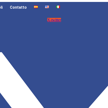
li
Contatto
X-twitter