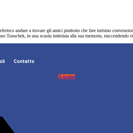
 Preferisco andare a trovare gli amici piuttosto che fare turismo convenz
no Touschek, in una scuola intitolata alla sua memoria, riaccendendo ric
oli
Contatto
X-twitter