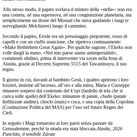
Allo stesso modo, il papiro svelava il mistero della «stella»: non era
una cometa, né una supernova, né una congiunzione planetaria, ma
semplicemente un drone del Mossad che stava guidando i magi (e
sorvegliando Melchiorre) lungo il cammino.
Secondo il papiro, Erode era un personaggio prepotente, rosso di
capelli e con un ciuffo arancione, che ripeteva continuamente:
«Make Bethlehem Great Again». Per qualche ragione, l’Ekeko non
volle dargli la mano. «Nel mio paese siamo antimperialisti»,
commentò sibilino, prima di intervenire via zoom nella festa di
Alasita, grazie al Decreto Supremo 5515 del Tawantisuyu, il suo
regno.
Il giorno in cui, davanti al bambino Gesù, i quattro aprirono i loro
forzieri, insieme all’incenso, all’oro e alla mirra, Maria e Giuseppe
rimasero sorpresi dal contenuto del
k’epi
(fardello di tela che si
carica sulle spalle) dell’Ekeko: miniature di patate,
chuño
(patate
liofilizzate andine), choclo (mais) e coca, e una copia della Copolma
(Costituzione Politica del MAS) per l’uso nel futuro Regno dei
Cieli.
In seguito i Magi tornarono ai loro paesi senza passare da
Gerusalemme, perché la strada era stata bloccata.
Alasita, 2026
Panchito, il temibile Zárate