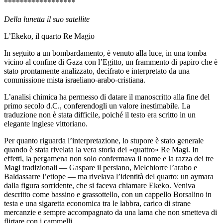
******************
Della lunetta il suo satellite
L’Ekeko, il quarto Re Magio
In seguito a un bombardamento, è venuto alla luce, in una tomba
vicino al confine di Gaza con l’Egitto, un frammento di papiro che è
stato prontamente analizzato, decifrato e interpretato da una
commissione mista israeliano-arabo-cristiana.
L’analisi chimica ha permesso di datare il manoscritto alla fine del
primo secolo d.C., conferendogli un valore inestimabile. La
traduzione non è stata difficile, poiché il testo era scritto in un
elegante inglese vittoriano.
Per quanto riguarda l’interpretazione, lo stupore è stato generale
quando è stata rivelata la vera storia dei «quattro» Re Magi. In
effetti, la pergamena non solo confermava il nome e la razza dei tre
Magi tradizionali — Gaspare il persiano, Melchiorre l’arabo e
Baldassarre l’etiope — ma rivelava l’identità del quarto: un aymara
dalla figura sorridente, che si faceva chiamare Ekeko. Veniva
descritto come bassino e grassottello, con un cappello Borsalino in
testa e una sigaretta economica tra le labbra, carico di strane
mercanzie e sempre accompagnato da una lama che non smetteva di
flirtare con i cammelli.