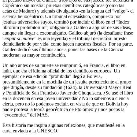
Copérnico sin mostrar pruebas científicas categóricas (como las
actas de Maduro) y además divulgando -en la lengua del “vulgo”- el
sistema heliocéntrico. Un tribunal eclesiástico, compuesto por
jesuitas adversarios suyos, terminó por incluir el libro en el “Index
librorum prohibitorum”, obligando a Galileo a abjurar de sus ideas,
aunque sin llegar a excomulgarlo. Galileo abjuró (la desafiante frase
“
eppur si muove
” es una leyenda) y el tribunal decretó su arresto
domiciliario de por vida, como hacen nuestros fiscales. Por su parte,
Galileo dedicó sus últimos años a poner las bases de la Ciencia
moderna; su mayor contribución.
Un año antes de su muerte se reimprimió, en Francia, el libro en
latín, que era el idioma oficial de los científicos europeos. Un
ejemplar de esa edición “prohibida” llegó a Bolivia,
presumiblemente en la mochila de un jesuita perteneciente al grupo
que dirigía, desde su fundación (1624), la Universidad Mayor Real
y Pontificia de San Francisco Javier de Chuquisaca. ¿Se usó el libro
en la docencia en esa joven universidad? No lo sabemos a ciencia
cierta, pero no lo podemos excluir, en vista de que en Bolivia hoy
nadie profesa la teoría geocéntrica de Ptolomeo y unos pocos la
“evocéntrica” del MAS.
Esta historia me inspira algunas reflexiones, que manifesté en la
carta enviada a la UNESCO.