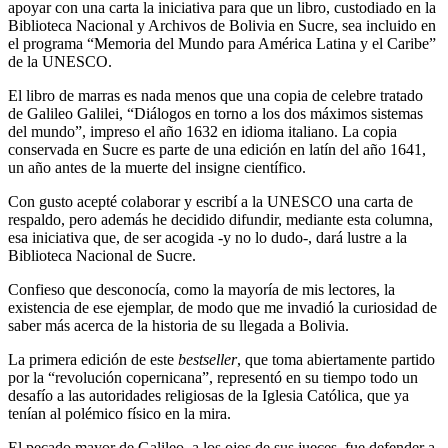
apoyar con una carta la iniciativa para que un libro, custodiado en la
Biblioteca Nacional y Archivos de Bolivia en Sucre, sea incluido en
el programa “Memoria del Mundo para América Latina y el Caribe”
de la UNESCO.
El libro de marras es nada menos que una copia de celebre tratado
de Galileo Galilei, “Diálogos en torno a los dos máximos sistemas
del mundo”, impreso el año 1632 en idioma italiano. La copia
conservada en Sucre es parte de una edición en latín del año 1641,
un año antes de la muerte del insigne científico.
Con gusto acepté colaborar y escribí a la UNESCO una carta de
respaldo, pero además he decidido difundir, mediante esta columna,
esa iniciativa que, de ser acogida -y no lo dudo-, dará lustre a la
Biblioteca Nacional de Sucre.
Confieso que desconocía, como la mayoría de mis lectores, la
existencia de ese ejemplar, de modo que me invadió la curiosidad de
saber más acerca de la historia de su llegada a Bolivia.
La primera edición de este
bestseller
, que toma abiertamente partido
por la “revolución copernicana”, representó en su tiempo todo un
desafío a las autoridades religiosas de la Iglesia Católica, que ya
tenían al polémico físico en la mira.
El pecado mayor de Galileo, a los ojos de sus jueces, fue defender a