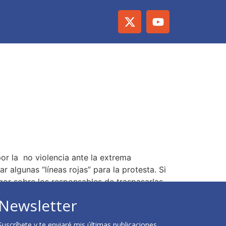
or la no violencia ante la extrema
r algunas “líneas rojas” para la protesta. Si
igor sobre los responsables de traspasarlas.
Newsletter
Suscríbete y te enviaré mis últimas publicaciones