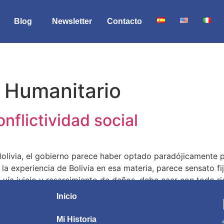
Blog
Newsletter
Contacto
 Humanitario
onflictividad social
 Bolivia, el gobierno parece haber optado paradójicamente p
a experiencia de Bolivia en esa materia, parece sensato fija
y, vía juicio y resarcimiento de daños, debe caer con todo r
Inicio
Mi Historia