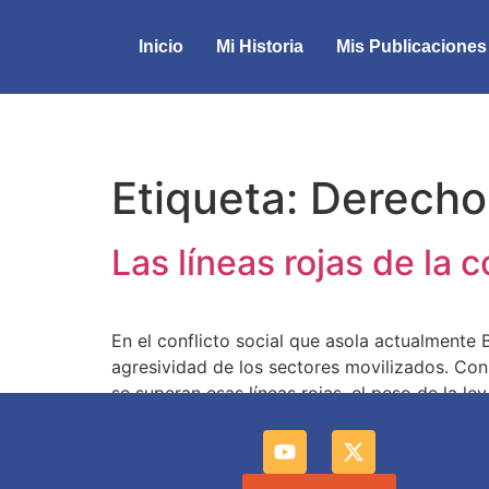
Inicio
Mi Historia
Mis Publicaciones
Etiqueta:
Derecho
Las líneas rojas de la c
En el conflicto social que asola actualmente
agresividad de los sectores movilizados. Con l
se superan esas líneas rojas, el peso de la le