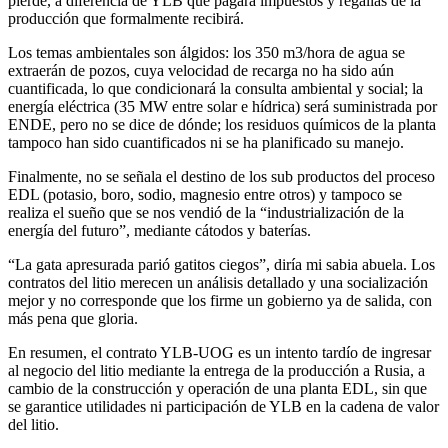
pierde, a diferencia de YLB que pagará impuestos y regalías de la
producción que formalmente recibirá.
Los temas ambientales son álgidos: los 350 m3/hora de agua se
extraerán de pozos, cuya velocidad de recarga no ha sido aún
cuantificada, lo que condicionará la consulta ambiental y social; la
energía eléctrica (35 MW entre solar e hídrica) será suministrada por
ENDE, pero no se dice de dónde; los residuos químicos de la planta
tampoco han sido cuantificados ni se ha planificado su manejo.
Finalmente, no se señala el destino de los sub productos del proceso
EDL (potasio, boro, sodio, magnesio entre otros) y tampoco se
realiza el sueño que se nos vendió de la “industrialización de la
energía del futuro”, mediante cátodos y baterías.
“La gata apresurada parió gatitos ciegos”, diría mi sabia abuela. Los
contratos del litio merecen un análisis detallado y una socialización
mejor y no corresponde que los firme un gobierno ya de salida, con
más pena que gloria.
En resumen, el contrato YLB-UOG es un intento tardío de ingresar
al negocio del litio mediante la entrega de la producción a Rusia, a
cambio de la construcción y operación de una planta EDL, sin que
se garantice utilidades ni participación de YLB en la cadena de valor
del litio.