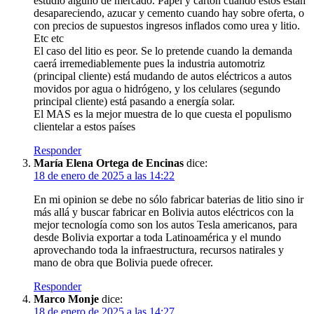
estudio alguno de mercado. Papel y cartón cuando estos estan
desapareciendo, azucar y cemento cuando hay sobre oferta, o
con precios de supuestos ingresos inflados como urea y litio.
Etc etc
El caso del litio es peor. Se lo pretende cuando la demanda
caerá irremediablemente pues la industria automotriz
(principal cliente) está mudando de autos eléctricos a autos
movidos por agua o hidrógeno, y los celulares (segundo
principal cliente) está pasando a energía solar.
El MAS es la mejor muestra de lo que cuesta el populismo
clientelar a estos países
Responder
María Elena Ortega de Encinas
dice:
18 de enero de 2025 a las 14:22
En mi opinion se debe no sólo fabricar baterias de litio sino ir
más allá y buscar fabricar en Bolivia autos eléctricos con la
mejor tecnología como son los autos Tesla americanos, para
desde Bolivia exportar a toda Latinoamérica y el mundo
aprovechando toda la infraestructura, recursos natirales y
mano de obra que Bolivia puede ofrecer.
Responder
Marco Monje
dice:
18 de enero de 2025 a las 14:27