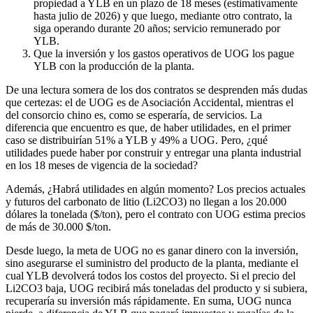
propiedad a YLB en un plazo de 18 meses (estimativamente
hasta julio de 2026) y que luego, mediante otro contrato, la
siga operando durante 20 años; servicio remunerado por
YLB.
Que la inversión y los gastos operativos de UOG los pague
YLB con la producción de la planta.
De una lectura somera de los dos contratos se desprenden más dudas
que certezas: el de UOG es de Asociación Accidental, mientras el
del consorcio chino es, como se esperaría, de servicios. La
diferencia que encuentro es que, de haber utilidades, en el primer
caso se distribuirían 51% a YLB y 49% a UOG. Pero, ¿qué
utilidades puede haber por construir y entregar una planta industrial
en los 18 meses de vigencia de la sociedad?
Además, ¿Habrá utilidades en algún momento? Los precios actuales
y futuros del carbonato de litio (Li2CO3) no llegan a los 20.000
dólares la tonelada ($/ton), pero el contrato con UOG estima precios
de más de 30.000 $/ton.
Desde luego, la meta de UOG no es ganar dinero con la inversión,
sino asegurarse el suministro del producto de la planta, mediante el
cual YLB devolverá todos los costos del proyecto. Si el precio del
Li2CO3 baja, UOG recibirá más toneladas del producto y si subiera,
recuperaría su inversión más rápidamente. En suma, UOG nunca