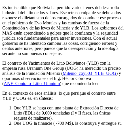
Es indiscutible que Bolivia ha perdido varios trenes del desarrollo
industrial del litio de los salares. Ese retraso culpable se debe a dos
razones: el diletantismo de los encargados de conducir ese proceso
en el gobierno de Evo Morales y las camisas de fuerza de la
Constitución y de las leyes de Minería y de YLB. Los gobiernos del
MAS están aprendiendo a golpes que la confianza y la seguridad
jurídica son fundamentales para atraer inversiones. Con el actual
gobierno se ha intentado cambiar las cosas, corrigiendo errores y
delitos anteriores, pero parece que la desesperación y la ideología
secante no son buenas consejeras.
El contrato de Yacimientos de Litio Bolivianos (YLB) con la
empresa rusa Uranium One Group (UOG) ha merecido un preciso
análisis de la Fundación Milenio (
Milenio_coy503_YLB_UOG
) y
oportunas observaciones del Ing. Héctor Córdova
(
ANF_Contrato_Litio_Uranium
) que recomiendo leer.
En el contexto de esos análisis, lo que persigue el contrato entre
YLB y UOG es, en síntesis:
Que YLB se haga con una planta de Extracción Directa de
Litio (EDL) de 9,000 toneladas (I y II fases, las únicas
seguras de realizarse).
Que UOG la financie (~700 M$), la construya y entregue su